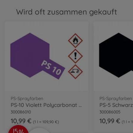
Wird oft zusammen gekauft
PS-Sprayfarben
PS-Sprayfarben
PS-10 Violett Polycarbonat 100ml
300086010
300086005
10,99 €
10,99 €
1 l = 109,90 €
1 l =