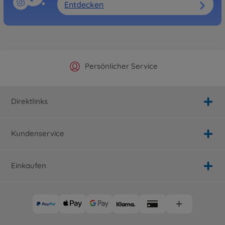
Entdecken
Offizieller Hersteller Shop
Versandkostenfrei ab 25€
Persönlicher Service
Schnelle Lieferung
Direktlinks
Kundenservice
Einkaufen