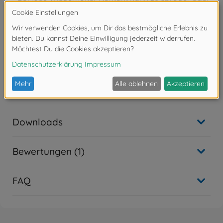
rissiger Haut führen.
Tamiya PS-Farbspray
PS-35 Blau-Violett Polycarb.
Inhalt: 100 ml
Achtung!
Nicht für Kinder unter 14 Jahren geeignet.
Downloads
Bewertungen (1)
FAQ