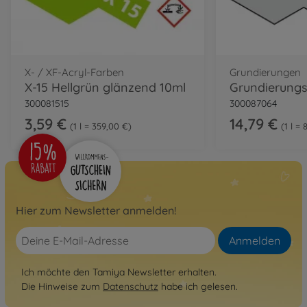
X- / XF-Acryl-Farben
Grundierungen
X-15 Hellgrün glänzend 10ml
300081515
300087064
3,59 €
14,79 €
1 l = 359,00 €
1 l = 
Hier zum Newsletter anmelden!
Anmelden
Ich möchte den Tamiya Newsletter erhalten.
Die Hinweise zum
Datenschutz
habe ich gelesen.