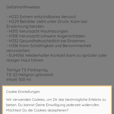
Gefahrenhinweise:
- H222 Extrem entzündbares Aerosol.
- H229 Behälter steht unter Druck: Kann bei
Erwärmung bersten.
- H315 Verursacht Hautreizungen.
- H318 Verursacht schwere Augenschäden.
- H332 Gesundheitsschädlich bei Einatmen.
- H336 Kann Schläfrigkeit und Benommenheit
verursachen.
- EUH066 Wiederholter Kontakt kann zu spröder oder
rissiger Haut führen.
Tamiya TS-Farbspray
TS-22 Hellgrün glänzend
Inhalt: 100 ml
Achtung!
Nicht für Kinder unter 14 Jahren geeignet.