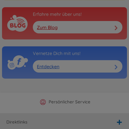
Erfahre mehr über uns!
Zum Blog
Vernetze Dich mit uns!
Entdecken
Offizieller Hersteller Shop
Versandkostenfrei ab 25€
Persönlicher Service
Schnelle Lieferung
Direktlinks