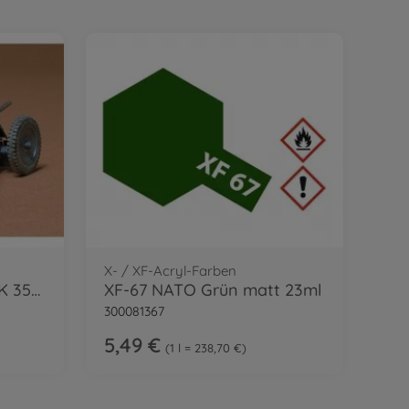
X- / XF-Acryl-Farben
1:35 WWII Dt. 3,7cm PAK 35/36 m. Fig.(4)
XF-67 NATO Grün matt 23ml
300081367
5,49 €
1 l = 238,70 €