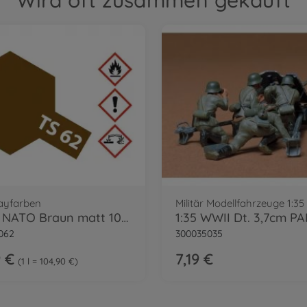
Wird oft zusammen gekauft
ayfarben
Militär Modellfahrzeuge 1:35
TS-62 NATO Braun matt 100ml
062
300035035
9 €
7,19 €
1 l = 104,90 €