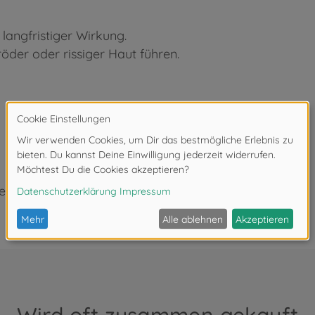
langfristiger Wirkung.
der oder rissiger Haut führen.
eeignet.