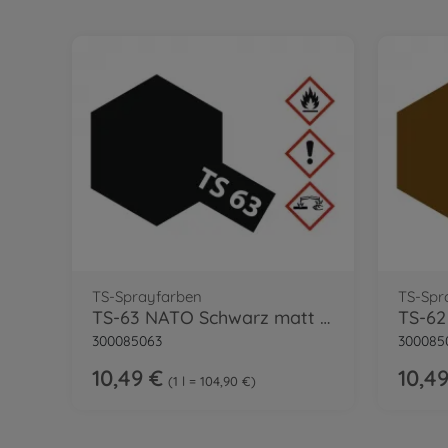
TS-Sprayfarben
TS-Spr
TS-63 NATO Schwarz matt 100ml
300085063
300085
10,49 €
10,4
1 l = 104,90 €