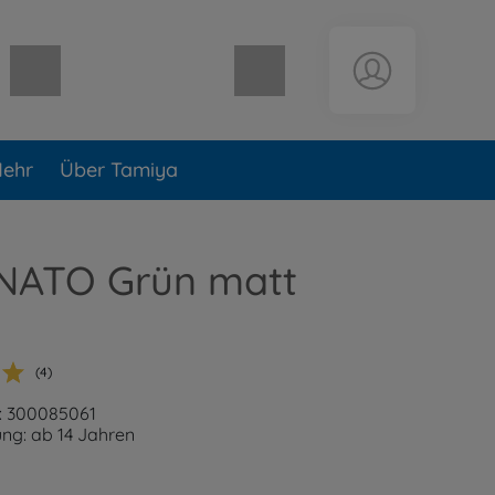
Warenkorb leer
ehr
Über Tamiya
 NATO Grün matt
(4)
: 300085061
ng: ab 14 Jahren