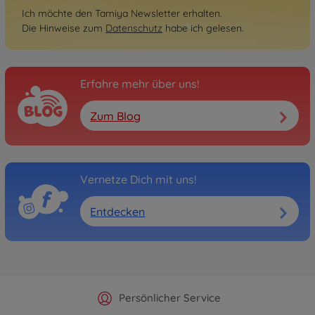
Ich möchte den Tamiya Newsletter erhalten.
Die Hinweise zum
Datenschutz
habe ich gelesen.
Erfahre mehr über uns!
Zum Blog
Vernetze Dich mit uns!
Entdecken
Offizieller Hersteller Shop
Versandkostenfrei ab 25€
Persönlicher Service
Schnelle Lieferung