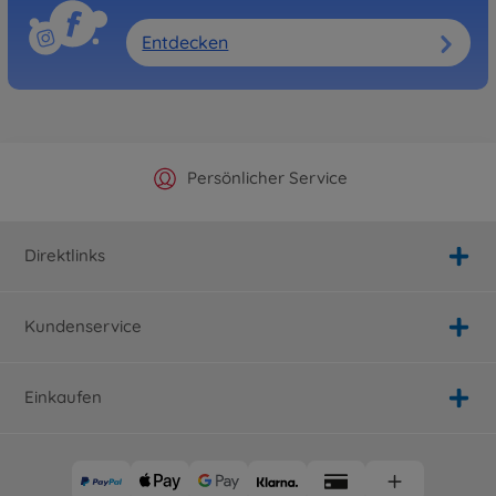
Entdecken
Offizieller Hersteller Shop
Versandkostenfrei ab 25€
Persönlicher Service
Schnelle Lieferung
Direktlinks
Kundenservice
Einkaufen