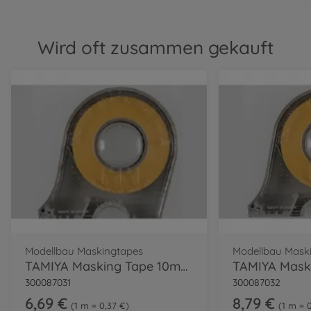
Wird oft zusammen gekauft
Modellbau Maskingtapes
Modellbau Mask
TAMIYA Masking Tape 10mm/18m m.Abroller
300087031
300087032
6,69 €
8,79 €
1 m = 0,37 €
1 m = 