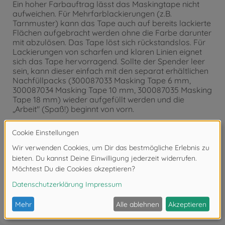
Ein hoher Farbauftrag lässt das Maskingtape nicht
aufweichen. Für Mehrfarblackierungen (z.B.
Tarnmuster) kann das Tape auch auf bereits lackierte
Flächen aufgebracht werden ohne die Farbe darunter
mit abzulösen. Das Tape löst sich rückstandslos. Für
Lackierungen von scharfen und klaren Linien eignet
sich das Tape hervorragend. Sollte der Spender leer
sein, kann dieser einfach mit den separat erhältlichen
Nachfüllpacks (300087033 Masking Tape 6 mm,
300087034 Masking Tape 10 mm, 300087035 Masking
Tape 18 mm) wieder aufgefüllt werden und die
„Arbeit" (Spaß!) beginnt von vorn.
1 Spender, 1 Rolle Masking Tape 18 m x 6 mm
Bewertungen (8)
FAQ