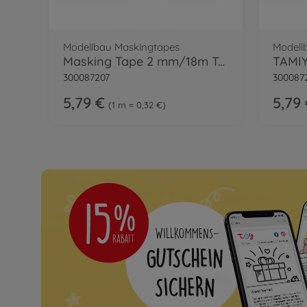
Modellbau Maskingtapes
Modell
Masking Tape 2 mm/18m Tamiya
300087207
300087
5,79 €
5,79
1 m = 0,32 €