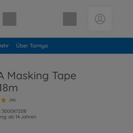
Warenkorb leer
ehr
Über Tamiya
A Masking Tape
18m
(10)
: 300087208
ng: ab 14 Jahren