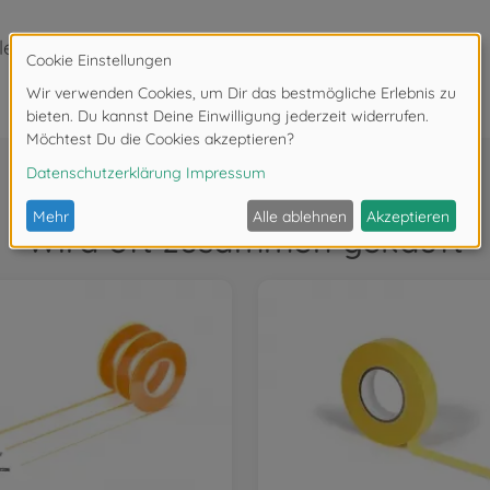
ollen in Form und schützen vor Verschmutzung
Wird oft zusammen gekauft