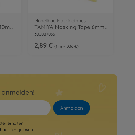
Modellbau Maskingtapes
TAMIYA Masking Tape 10mm/18m
TAMIYA Masking Tape 6mm/18m m.Abroller
300087033
2,89 €
1 m = 0,16 €
r anmelden!
Anmelden
er erhalten.
habe ich gelesen.