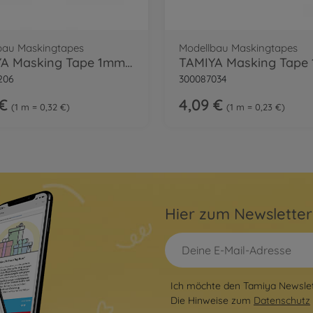
bau Maskingtapes
Modellbau Maskingtapes
TAMIYA Masking Tape 1mm/18m
206
300087034
 €
4,09 €
1 m = 0,32 €
1 m = 0,23 €
Hier zum Newslette
Ich möchte den Tamiya Newslett
Die Hinweise zum
Datenschutz