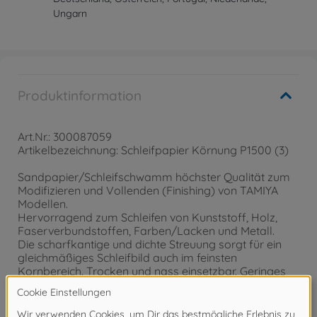
Ungarn
Produktinformation
Art.Nr.: 300087059
Artikelbezeichnung: Schleifpapier Körnung P1500 (3)
Sandpapier/Schleifschwamm höchster Qualität zum
Modifizieren und Vollenden (Finishing) von TAMIYA
Modellen.
Hervorragend zum Schleifen von Kunststoff, Holz,
Faserverbundstoffen, Farben/Lacken und Metall.
Die scharfkantige und dichte Streuung sorgt für ein
gleichmäßiges Schleifbild auch im feinsten
Kornbereich. Trocken und nass einsetzbar. Geringes
Zusetzverhalten. Flexibles und reißfestes Papier.
Hochflexibler und reißfester Schleifschwamm. Sehr
gute Anpassung beim Schleifen von Konturen und