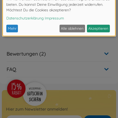
Rundungen.
Packungsinhalt 3 Bögen
Achtung!
Nicht für Kinder unter 14 Jahren geeignet.
Bewertungen (2)
FAQ
Hier zum Newsletter anmelden!