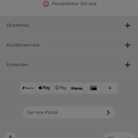
Offizieller Hersteller Shop
Versandkostenfrei ab 25€
Persönlicher Service
Schnelle Lieferung
Direktlinks
Kundenservice
Einkaufen
Service Portal