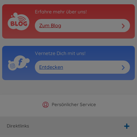
Erfahre mehr über uns!
Zum Blog
Vernetze Dich mit uns!
Entdecken
Offizieller Hersteller Shop
Versandkostenfrei ab 25€
Persönlicher Service
Schnelle Lieferung
Direktlinks