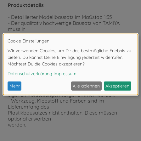
Produktdetails
- Detaillierter Modellbausatz im Maßstab 1:35
- Der qualitativ hochwertige Bausatz von TAMIYA
muss in
Eigenregie montiert werden.
- Der selbstständige Aufbau wird mithilfe einer Schritt
für Schritt
bzw. bebilderten Aufbauanleitung begleitet. Die
Aufbauanleitung
ist selbstverständlich im Lieferumfang enthalten.
- Auf Basis der Aufbauanleitung müssen die
passgenauen Einzelteile
zusammengefügt werden. Eine Lackierung der Teile
kann nach
eigenen Vorstellungen vorgenommen werden.
- Werkzeug, Klebstoff und Farben sind im
Lieferumfang des
Plastikbausatzes nicht enthalten. Diese müssen
optional erworben
werden.