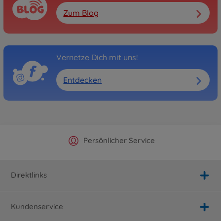
Zum Blog
Vernetze Dich mit uns!
Entdecken
Offizieller Hersteller Shop
Versandkostenfrei ab 25€
Persönlicher Service
Schnelle Lieferung
Direktlinks
Kundenservice