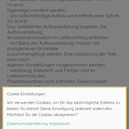
muss in
Eigenregie montiert werden.
- Der selbstständige Aufbau wird mithilfe einer Schritt
für Schritt
bzw. bebilderten Aufbauanleitung begleitet. Die
Aufbauanleitung
ist selbstverständlich im Lieferumfang enthalten.
- Auf Basis der Aufbauanleitung müssen die
passgenauen Einzelteile
zusammengefügt werden. Eine Lackierung der Teile
kann nach
eigenen Vorstellungen vorgenommen werden.
- Werkzeug, Klebstoff und Farben sind im
Lieferumfang des
Plastikbausatzes nicht enthalten. Diese müssen
optional erworben
werden.
Downloads