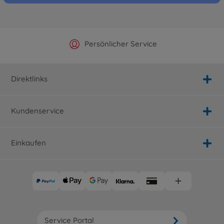
Offizieller Hersteller Shop
Versandkostenfrei ab 25€
Persönlicher Service
Schnelle Lieferung
Direktlinks
Kundenservice
Einkaufen
Service Portal