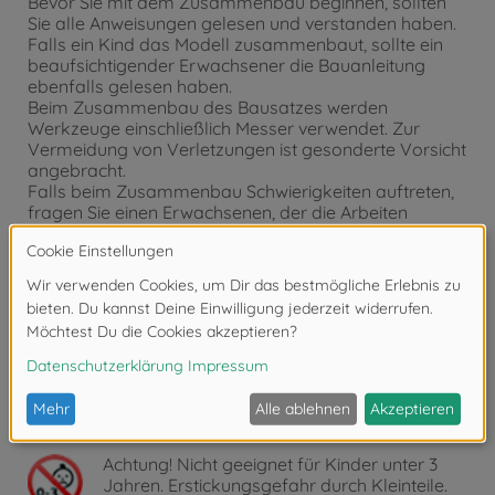
Bevor Sie mit dem Zusammenbau beginnen, sollten
Sie alle Anweisungen gelesen und verstanden haben.
Falls ein Kind das Modell zusammenbaut, sollte ein
beaufsichtigender Erwachsener die Bauanleitung
ebenfalls gelesen haben.
Beim Zusammenbau des Bausatzes werden
Werkzeuge einschließlich Messer verwendet. Zur
Vermeidung von Verletzungen ist gesonderte Vorsicht
angebracht.
Falls beim Zusammenbau Schwierigkeiten auftreten,
fragen Sie einen Erwachsenen, der die Arbeiten
überwacht oder einen Modellbauer mit RC
Erfahrungen bzw. Fachhändler.
Werkzeuge jeweils nur zweckbestimmt einsetzen. Bei
fehlerhafter Anwendung besteht Verletzungsgefahr.
Wenn Sie Farben und/oder Kleber verwenden (nicht
im Bausatz enthalten), beachten und befolgen Sie die
dort beiliegenden Anweisungen.
Bausatz von kleinen Kindern fernhalten. Verhüten Sie,
dass Kinder irgendwelche Bauteile in den Mund
nehmen oder Plastiktüten über den Kopf ziehen.
Achtung!
Nicht geeignet für Kinder unter 3
Jahren. Erstickungsgefahr durch Kleinteile.