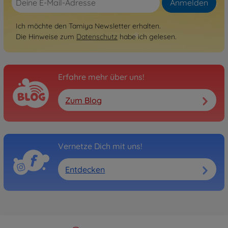
Super Blackfoot
Anmelden
300058110
Nicht mehr verfügbar
Ich möchte den Tamiya Newsletter erhalten.
Die Hinweise zum
Datenschutz
habe ich gelesen.
Archiv
Blitzer Beetle
300058122
Nicht mehr verfügbar
Erfahre mehr über uns!
Archiv
Zum Blog
STADIUM THUNDER
300058181
Nicht mehr verfügbar
Vernetze Dich mit uns!
Archiv
King Blackfoot
Entdecken
300058192
Nicht mehr verfügbar
Archiv
1:10 RC Mad Bull 2WD
Bausatz