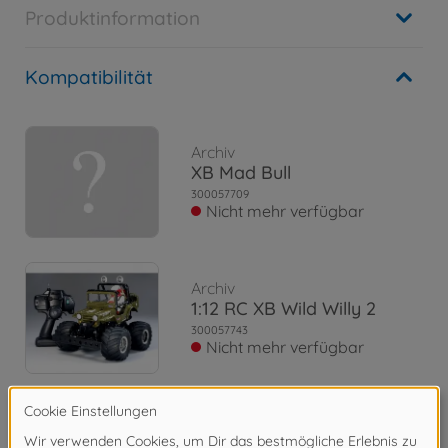
Produktinformation
Kompatibilität
Archiv
XB Mad Bull
300057709
Nicht mehr verfügbar
Archiv
1:12 RC XB Wild Willy 2
300057743
Nicht mehr verfügbar
Archiv
1:10 RC XB Mad Bull (2011)