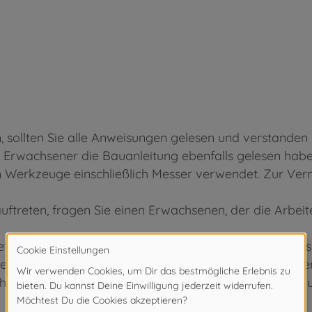
ollten Sie alle Anweisungen gelesen und verstanden h
 Erwachsener die Bauanleitung ebenfalls gelesen habe
rkzeuge einschließlich Messer verwendet. Zur Verm
ftreten, fragen Sie einen Erwachsenen, der die Arbei
tzen. Bei fehlerhafter Anwendung besteht Verletzungs
 (nicht im Bausatz enthalten), beachten und befolgen
rhüten Sie, dass Kinder irgendwelche Bauteile in den 