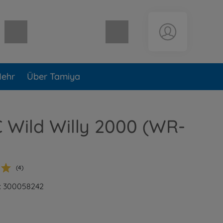
Warenkorb leer
ehr
Über Tamiya
C Wild Willy 2000 (WR-
(4)
: 300058242