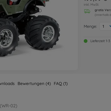
inkl. MwSt.
gratis Ve
(innerhalb 
Menge:
1
Lieferzeit 1
wnloads
Bewertungen (4)
FAQ (1)
0 (WR-02)