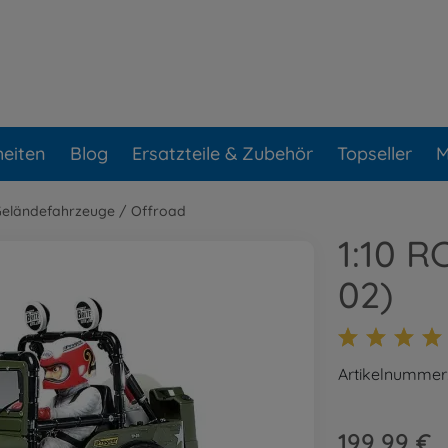
eiten
Blog
Ersatzteile & Zubehör
Topseller
M
eländefahrzeuge / Offroad
1:10 R
02)
Artikelnummer
199,99 €