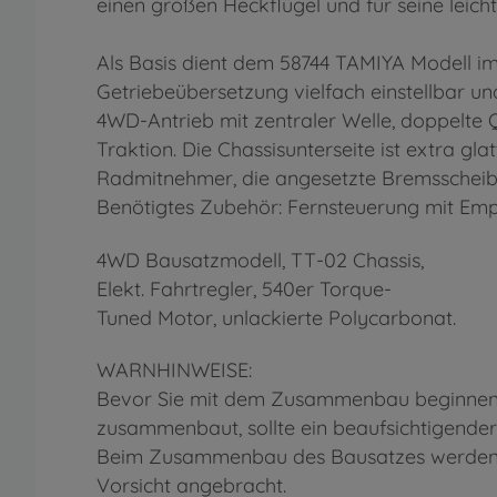
einen großen Heckflügel und für seine leic
Als Basis dient dem 58744 TAMIYA Modell im
Getriebeübersetzung vielfach einstellbar un
4WD-Antrieb mit zentraler Welle, doppelte 
Traktion. Die Chassisunterseite ist extra gl
Radmitnehmer, die angesetzte Bremsschei
Benötigtes Zubehör: Fernsteuerung mit Emp
4WD Bausatzmodell, TT-02 Chassis,
Elekt. Fahrtregler, 540er Torque-
Tuned Motor, unlackierte Polycarbonat.
WARNHINWEISE:
Bevor Sie mit dem Zusammenbau beginnen, s
zusammenbaut, sollte ein beaufsichtigender
Beim Zusammenbau des Bausatzes werden We
Vorsicht angebracht.