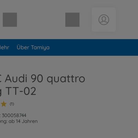
Warenkorb leer
ehr
Über Tamiya
C Audi 90 quattro
g TT-02
(1)
: 300058744
ng: ab 14 Jahren