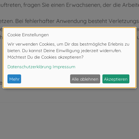
ftreten, fragen Sie einen Erwachsenen, der die Arbei
tzen. Bei fehlerhafter Anwendung besteht Verletzungs
 (nicht im Bausatz enthalten), beachten und befolgen
rhüten Sie, dass Kinder irgendwelche Bauteile in den 
eeignet.