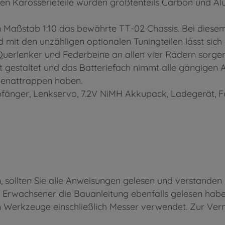
hten Karosserieteile wurden größtenteils Carbon und A
 Maßstab 1:10 das bewährte TT-02 Chassis. Bei diesem
d mit den unzähligen optionalen Tuningteilen lässt sich
Querlenker und Federbeine an allen vier Rädern sorgen
att gestaltet und das Batteriefach nimmt alle gängigen 
benattrappen haben.
fänger, Lenkservo, 7.2V NiMH Akkupack, Ladegerät, F
ollten Sie alle Anweisungen gelesen und verstanden h
 Erwachsener die Bauanleitung ebenfalls gelesen habe
rkzeuge einschließlich Messer verwendet. Zur Verm