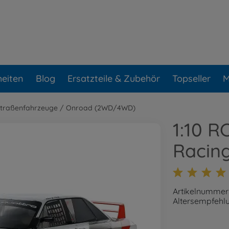
eiten
Blog
Ersatzteile & Zubehör
Topseller
M
Straßenfahrzeuge / Onroad (2WD/4WD)
1:10 R
Racin
Artikelnummer
Altersempfehlu