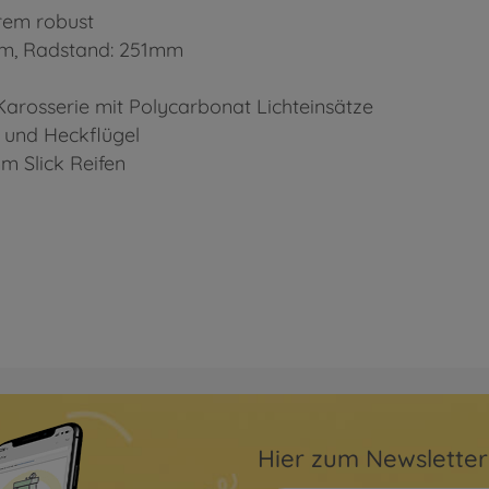
trem robust
mm, Radstand: 251mm
Karosserie mit Polycarbonat Lichteinsätze
e und Heckflügel
m Slick Reifen
Hier zum Newslette