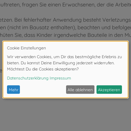
ftreten, fragen Sie einen Erwachsenen, der die Arbei
tzen. Bei fehlerhafter Anwendung besteht Verletzungs
 (nicht im Bausatz enthalten), beachten und befolgen
rhüten Sie, dass Kinder irgendwelche Bauteile in den 
eeignet.