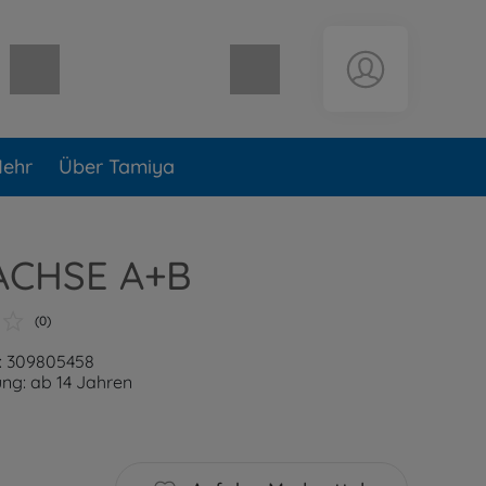
Warenkorb leer
ehr
Über Tamiya
-ACHSE A+B
(0)
: 309805458
ng: ab 14 Jahren