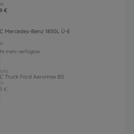
04
9 €
RC Mercedes-Benz 1850L Ü-E
07
cht mehr verfügbar
ucks
RC Truck Ford Aeromax BS
09
9 €
ucks
RC Knight Hauler Bausatz
14
9 €