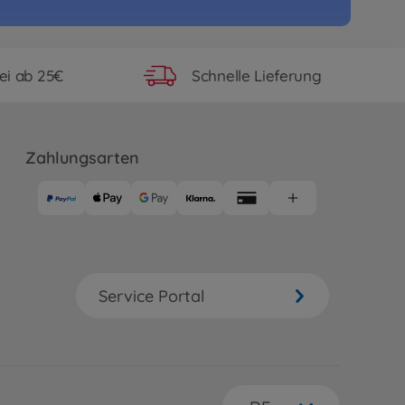
ucks
RC MB Arocs 3348 Hinterkipper
s
57
ei ab 25€
Schnelle Lieferung
ld wieder verfügbar
ucks
RC MB Arocs 3348 Rot/Silber
Zahlungsarten
r
61
9 €
Service Portal