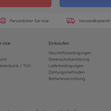
RC Tr
1:14 
3Ach
3000563
Persönlicher Service
Versandkostenfr
ba
RC Tr
ztransporter
1:14 
rvice
Einkaufen
Kippe
3000563
o
Geschäftsbedingungen
684,9
echt
Datenschutzerklärung
sdatenbank / TÜV
Lieferbedingungen
chlepper 8x4
Zahlungsmethoden
Batterieverordnung