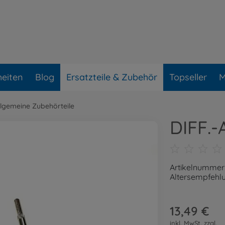
eiten
Blog
Ersatzteile & Zubehör
Topseller
M
llgemeine Zubehörteile
DIFF.
Artikelnummer
Altersempfehlu
13,49 €
inkl. MwSt. zzgl.