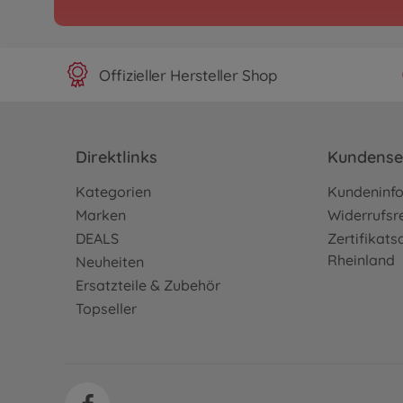
Archiv
Grand Hauler FOK
300056343
Nicht mehr verfügbar
Offizieller Hersteller Shop
RC Trucks
1:14 RC Volvo FH16 Hol
Direktlinks
Kundense
300056360
679,99 €
Kategorien
Kundeninf
Marken
Widerrufsr
DEALS
Zertifikat
RC Trucks
Rheinland
1:14 RC Volvo FH16 Abs
Neuheiten
300056362
Ersatzteile & Zubehör
1.094,99 €
Topseller