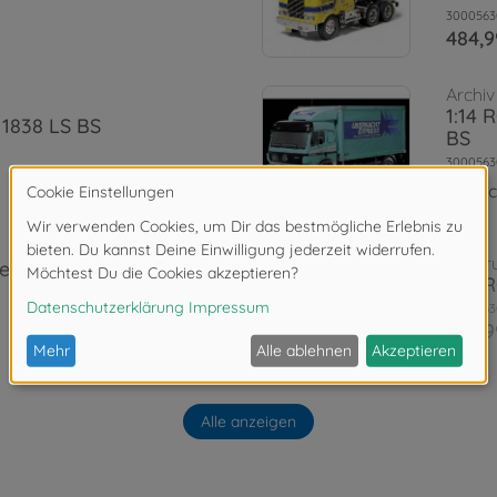
3000563
484,9
Archiv
1:14 
 1838 LS BS
BS
3000563
Ni
RC Tr
ler Chrom 3
1:14 
3000563
454,9
RC Tr
obetrotter
1:14 
Alle anzeigen
3000563
484,9