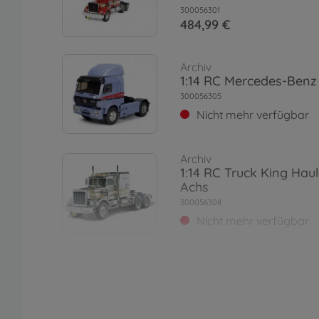
300056301
484,99 €
Archiv
1:14 RC Mercedes-Benz
300056305
Nicht mehr verfügbar
Archiv
1:14 RC Truck King Hau
Achs
300056308
Nicht mehr verfügbar
RC Trucks
1:14 RC VOLVO FH12 Gl
420 BS
300056312
389,99 €