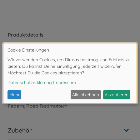
Produktdetails
- Bausatzmodell im Maßstab 1/10
- Limitierte Sonderversion des TAMIYA Hornet –
veredelt
vom japanischen Designer Jun Watanabe
- Länge: 400mm, Breite: 230mm, Höhe: 150mm
- Kegeldifferenzial
- Starachse hinten, Einzelradaufhängung vorne
- Sonderversion enthält: spezielles Karosseriedesign,
Pink&#02;Farben Reifen, schwarze Felgen, lila
Chassis, weiße
Federn, Rosa Radmuttern.
Zubehör