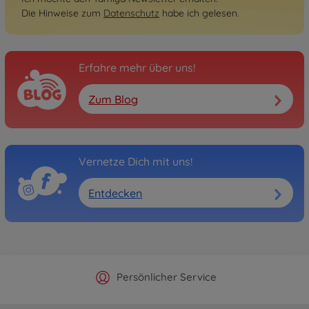
Die Hinweise zum
Datenschutz
habe ich gelesen.
Erfahre mehr über uns!
Zum Blog
Vernetze Dich mit uns!
Entdecken
Offizieller Hersteller Shop
Versandkostenfrei ab 25€
Persönlicher Service
Schnelle Lieferung