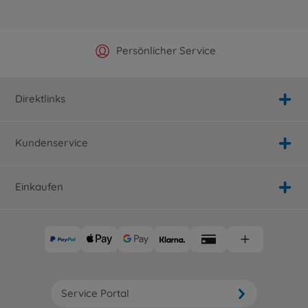
Offizieller Hersteller Shop
Versandkostenfrei ab 25€
Persönlicher Service
Schnelle Lieferung
Direktlinks
Kundenservice
Einkaufen
Service Portal