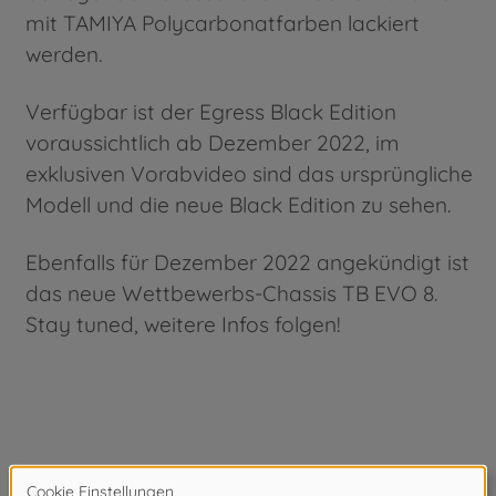
mit TAMIYA Polycarbonatfarben lackiert
werden.
Verfügbar ist der Egress Black Edition
voraussichtlich ab Dezember 2022, im
exklusiven Vorabvideo sind das ursprüngliche
Modell und die neue Black Edition zu sehen.
Ebenfalls für Dezember 2022 angekündigt ist
das neue Wettbewerbs-Chassis TB EVO 8.
Stay tuned, weitere Infos folgen!