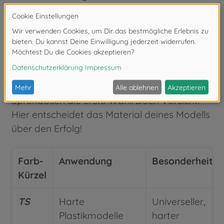
Tamiya TS, AS und PS: Die Profilacke
aus der Sprühdose
Wenn es um gleichmäßige, große Flächen
ohne Pinselstriche geht, sind die Tamiya-
Sprühdosen die erste Wahl. Doch Vorsicht:
Hier entscheidet das Material deines Modells
über den Erfolg!
Farb-
Anwendung
Besonderheit
Kürzel
TS
Harte
Universeller,
Plastikmodelle
harter