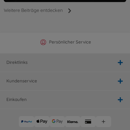
Weitere Beiträge entdecken
Offizieller Hersteller Shop
Versandkostenfrei ab 25€
Persönlicher Service
Schnelle Lieferung
Direktlinks
Kundenservice
Einkaufen