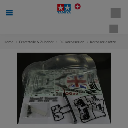
Waren
Home
Ersatzteile & Zubehör
RC Karosserien
Karosseriesätze