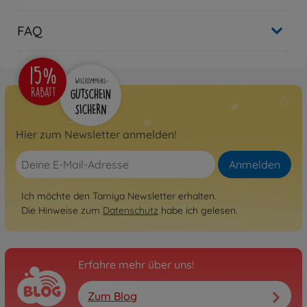
300057984
Nicht mehr verfügbar
FAQ
RC Straßenfahrzeuge / Onroad
(2WD/4WD)
1:10 RC TT-02-Chassis First
Try On-Road
300057986
109,99 €
Hier zum Newsletter anmelden!
Archiv
1:10 RC Ferrari 458
Anmelden
Challenge (TT-02)
300058560
Ich möchte den Tamiya Newsletter erhalten.
Nicht mehr verfügbar
Die Hinweise zum
Datenschutz
habe ich gelesen.
Archiv
1:10 RC Mer.Benz SLS GT3
"AMG" TT-02
Erfahre mehr über uns!
300058566
Nicht mehr verfügbar
Zum Blog