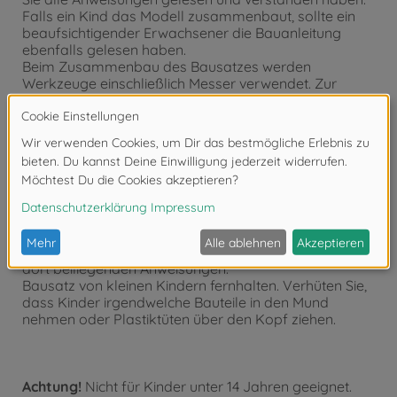
Falls ein Kind das Modell zusammenbaut, sollte ein
beaufsichtigender Erwachsener die Bauanleitung
ebenfalls gelesen haben.
Beim Zusammenbau des Bausatzes werden
Werkzeuge einschließlich Messer verwendet. Zur
Vermeidung von Verletzungen ist gesonderte Vorsicht
angebracht.
Falls beim Zusammenbau Schwierigkeiten auftreten,
fragen Sie einen Erwachsenen, der die Arbeiten
überwacht oder einen Modellbauer mit RC
Erfahrungen bzw. Fachhändler.
Werkzeuge jeweils nur zweckbestimmt einsetzen. Bei
fehlerhafter Anwendung besteht Verletzungsgefahr.
Wenn Sie Farben und/oder Kleber verwenden (nicht
im Bausatz enthalten), beachten und befolgen Sie die
dort beiliegenden Anweisungen.
Bausatz von kleinen Kindern fernhalten. Verhüten Sie,
dass Kinder irgendwelche Bauteile in den Mund
nehmen oder Plastiktüten über den Kopf ziehen.
Achtung!
Nicht für Kinder unter 14 Jahren geeignet.