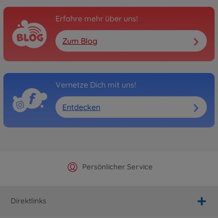
Erfahre mehr über uns!
Zum Blog
Vernetze Dich mit uns!
Entdecken
Offizieller Hersteller Shop
Versandkostenfrei ab 25€
Persönlicher Service
Schnelle Lieferung
Direktlinks