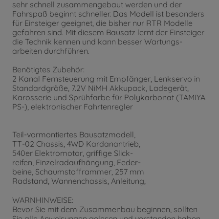
sehr schnell zusammengebaut werden und der
Fahrspaß beginnt schneller. Das Modell ist besonders
für Einsteiger geeignet, die bisher nur RTR Modelle
gefahren sind. Mit diesem Bausatz lernt der Einsteiger
die Technik kennen und kann besser Wartungs-
arbeiten durchführen.
Benötigtes Zubehör:
2 Kanal Fernsteuerung mit Empfänger, Lenkservo in
Standardgröße, 7.2V NiMH Akkupack, Ladegerät,
Karosserie und Sprühfarbe für Polykarbonat (TAMIYA
PS-), elektronischer Fahrtenregler
Teil-vormontiertes Bausatzmodell,
TT-02 Chassis, 4WD Kardanantrieb,
540er Elektromotor, griffige Slick-
reifen, Einzelradaufhängung, Feder-
beine, Schaumstofframmer, 257 mm
Radstand, Wannenchassis, Anleitung,
WARNHINWEISE:
Bevor Sie mit dem Zusammenbau beginnen, sollten
Sie alle Anweisungen gelesen und verstanden haben.