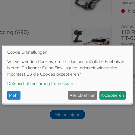
3000473
Ni
Archiv
acing (A80)
1:10 
TT-0
3000578
Ni
Archiv
rrera RSR
1:10 
3000579
Ni
Onroad (2WD/4WD)
Archiv
irst Try On-
Alle anzeigen
1:10 
02)
3000585