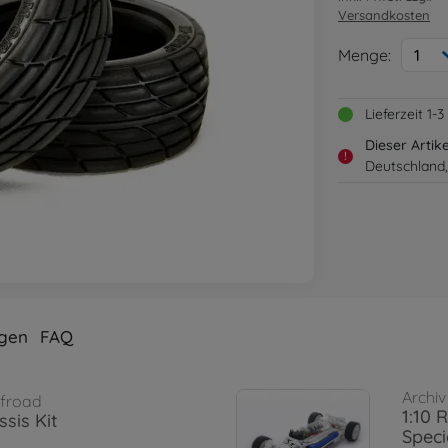
Versandkosten
Menge:
1
Lieferzeit 1
Dieser Artik
!
Deutschland,
gen
FAQ
Archiv
ffroad
1:10 
sis Kit
Speci