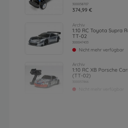
300058707
374,99 €
Archiv
1:10 RC Toyota Supra R
TT-02
300047433
Nicht mehr verfügbar
Archiv
1:10 RC XB Porsche Ca
(TT-02)
300057866
Nicht mehr verfügbar
RC Straßenfahrzeuge / 
1:10 RC TT-02-Chassis F
Road
300057986
109,99 €