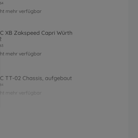
64
cht mehr verfügbar
RC XB Zakspeed Capri Würth
2
63
cht mehr verfügbar
RC TT-02 Chassis, aufgebaut
84
cht mehr verfügbar
RC Ferrari 458 Challenge (TT-
60