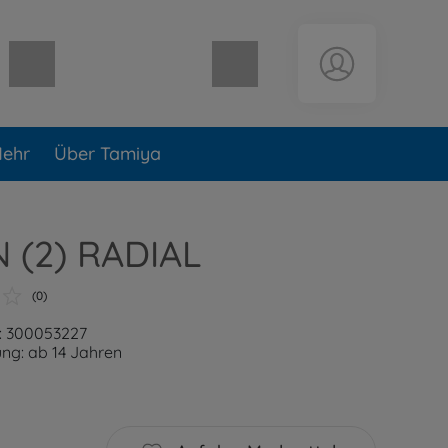
Warenkorb leer
ehr
Über Tamiya
N (2) RADIAL
(0)
: 300053227
ng: ab 14 Jahren