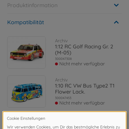
Produktinformation
Kompatibilität
Archiv
1:12 RC Golf Racing Gr. 2
(M-05)
300047308
Nicht mehr verfügbar
Archiv
1:10 RC VW Bus Type2 T1
Flower Lack.
300047453
Nicht mehr verfügbar
Archiv
Porsche excl. Transsyberia