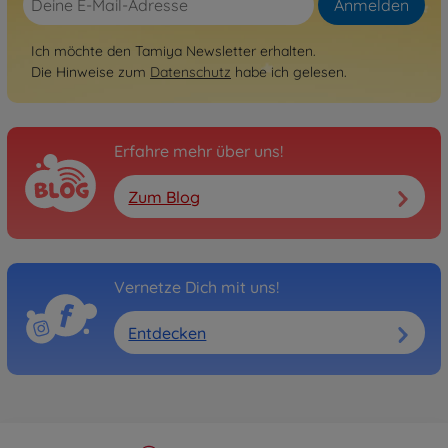
Anmelden
Archiv
1:10 RC Abarth 500 Assetto
Ich möchte den Tamiya Newsletter erhalten.
Corse M-05
Die Hinweise zum
Datenschutz
habe ich gelesen.
300058444
Nicht mehr verfügbar
Erfahre mehr über uns!
Archiv
1:10 RC Alfa Romeo MiTo M-
05
Zum Blog
300058453
Nicht mehr verfügbar
Archiv
Vernetze Dich mit uns!
1:10 RC Honda S800 Racing
M-05
Entdecken
300058454
Nicht mehr verfügbar
Archiv
1:10 RC M-05 Fiat Abarth
1000 TCR Berli.