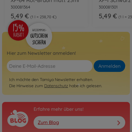
XF-64 Rot-Braun matt 23ml
XF-1 Schwarz
300081364
300081301
5,49 €
5,49 €
1 l = 238,70 €
1 l = 2
Hier zum Newsletter anmelden!
Anmelden
Ich möchte den Tamiya Newsletter erhalten.
Die Hinweise zum
Datenschutz
habe ich gelesen.
Erfahre mehr über uns!
Zum Blog