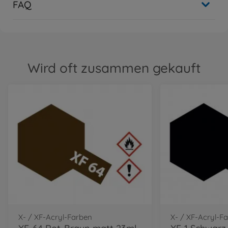
FAQ
Wird oft zusammen gekauft
X- / XF-Acryl-Farben
X- / XF-Acryl-F