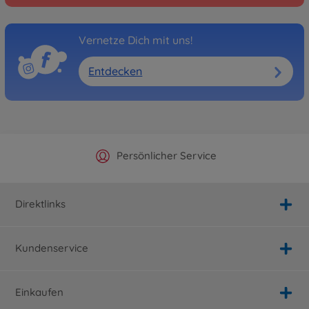
Vernetze Dich mit uns!
Entdecken
Offizieller Hersteller Shop
Versandkostenfrei ab 25€
Persönlicher Service
Schnelle Lieferung
Direktlinks
Kundenservice
Einkaufen