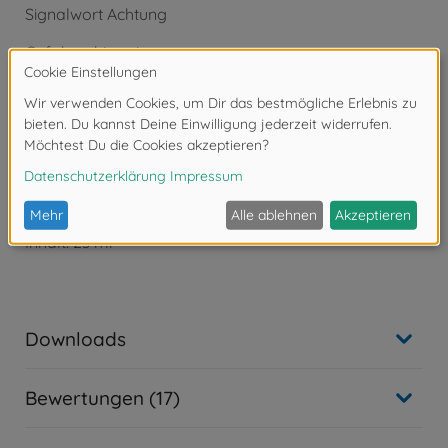
Signalwort Achtung
Gefahrenhinweise:
- H226 Flüssigkeit und Dampf entzündbar.
- H319 Verursacht schwere Augenreizung.
- H332 Gesundheitsschädlich bei Einatmen.
- H336 Kann Schläfrigkeit und Benommenheit
verursachen.
Tamiya XF-Acrylfarbe
XF-60 Dunkelgelb matt
Inhalt: 23 ml
Downloads
Bewertungen (17)