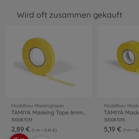
Wird oft zusammen gekauft
Modellbau Maskingtapes
Modellbau Mask
TAMIYA Masking Tape 6mm/18m m.Abroller
300087033
300087035
2,89 €
5,19 €
1 m = 0,16 €
1 m = 0