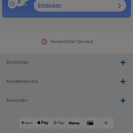
Entdecken
Offizieller Hersteller Shop
Versandkostenfrei ab 25€
Persönlicher Service
Schnelle Lieferung
Direktlinks
Kundenservice
Einkaufen