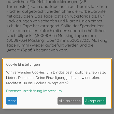
aufweichen. Für Mehrfarblackierungen (z.B.
Tarnmuster) kann das Tape auch auf bereits lackierte
Flächen aufgebracht werden ohne die Farbe darunter
mit abzulösen. Das Tape löst sich rückstandslos. Für
Lackierungen von scharfen und klaren Linien eignet
sich das Tape hervorragend. Sollte der Spender leer
sein, kann dieser einfach mit den separat erhältlichen
Nachfüllpacks (300087033 Masking Tape 6 mm,
300087034 Masking Tape 10 mm, 300087035 Masking
Tape 18 mm) wieder aufgefüllt werden und die
„Arbeit" (Spaß!) beginnt von vorn.
Lieferumfang: 1 Rolle Masking Tape 18 m x 10 mm
Bewertungen (20)
FAQ