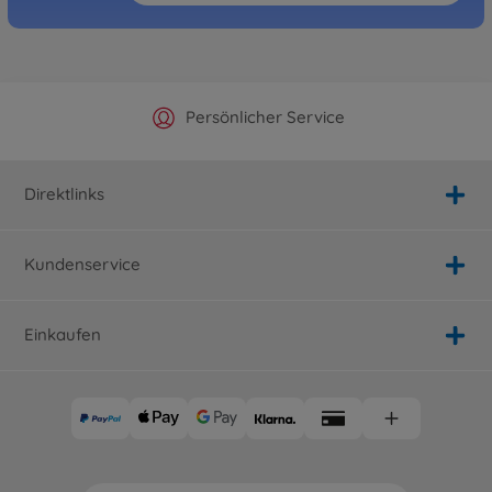
Offizieller Hersteller Shop
Versandkostenfrei ab 25€
Persönlicher Service
Schnelle Lieferung
Direktlinks
Kundenservice
Einkaufen