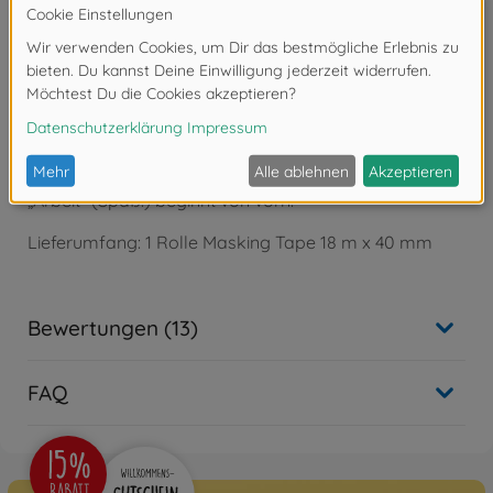
Tarnmuster) kann das Tape auch auf bereits lackierte
Flächen aufgebracht werden ohne die Farbe darunter
mit abzulösen. Das Tape löst sich rückstandslos. Für
Lackierungen von scharfen und klaren Linien eignet
sich das Tape hervorragend. Sollte der Spender leer
sein, kann dieser einfach mit den separat erhältlichen
Nachfüllpacks (300087033 Masking Tape 6 mm,
300087034 Masking Tape 10 mm, 300087035 Masking
Tape 18 mm) wieder aufgefüllt werden und die
„Arbeit" (Spaß!) beginnt von vorn.
Lieferumfang: 1 Rolle Masking Tape 18 m x 40 mm
Bewertungen (13)
FAQ