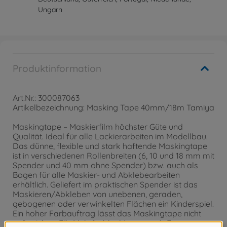
Ungarn
Produktinformation
Art.Nr.: 300087063
Artikelbezeichnung: Masking Tape 40mm/18m Tamiya
Maskingtape – Maskierfilm höchster Güte und
Qualität. Ideal für alle Lackierarbeiten im Modellbau.
Das dünne, flexible und stark haftende Maskingtape
ist in verschiedenen Rollenbreiten (6, 10 und 18 mm mit
Spender und 40 mm ohne Spender) bzw. auch als
Bogen für alle Maskier- und Abklebearbeiten
erhältlich. Geliefert im praktischen Spender ist das
Maskieren/Abkleben von unebenen, geraden,
gebogenen oder verwinkelten Flächen ein Kinderspiel.
Ein hoher Farbauftrag lässt das Maskingtape nicht
aufweichen. Für Mehrfarblackierungen (z.B.