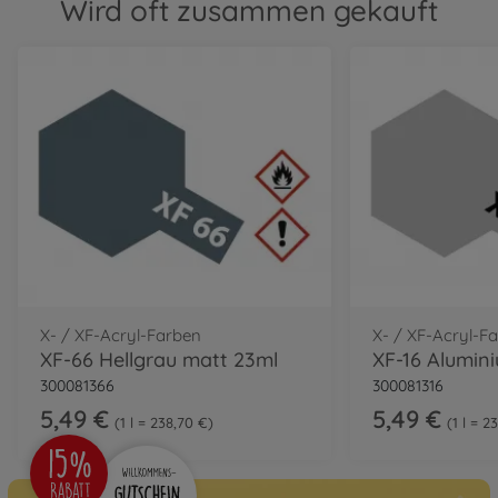
Wird oft zusammen gekauft
X- / XF-Acryl-Farben
X- / XF-Acryl-F
XF-66 Hellgrau matt 23ml
XF-16 Alumin
300081366
300081316
5,49 €
5,49 €
1 l = 238,70 €
1 l = 2