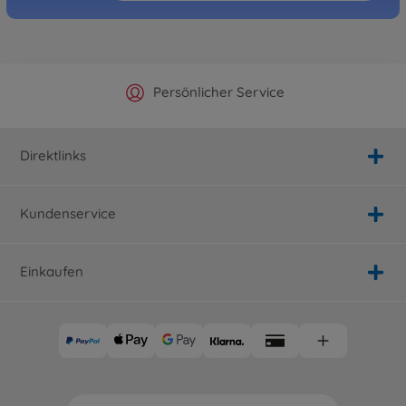
Offizieller Hersteller Shop
Versandkostenfrei ab 25€
Persönlicher Service
Schnelle Lieferung
Direktlinks
Kundenservice
Einkaufen