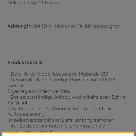
Dekor, Länge 200 mm.
Achtung!
Nicht für Kinder unter 14 Jahren geeignet.
Produktdetails
- Detaillierter Modellbausatz im Maßstab 1:35
- Der qualitativ hochwertige Bausatz von TAMIYA
muss in
Eigenregie montiert werden.
- Der selbstständige Aufbau wird mithilfe einer Schritt
für Schritt
bzw. bebilderten Aufbauanleitung begleitet. Die
Aufbauanleitung
ist selbstverständlich im Lieferumfang enthalten.
- Auf Basis der Aufbauanleitung müssen die
passgenauen Einzelteile