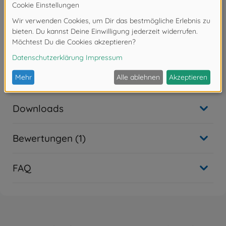
zusammengefügt werden. Eine Lackierung der Teile
kann nach
eigenen Vorstellungen vorgenommen werden.
- Werkzeug, Klebstoff und Farben sind im
Lieferumfang des
Plastikbausatzes nicht enthalten. Diese müssen
optional erworben
werden.
Downloads
Bewertungen (1)
FAQ