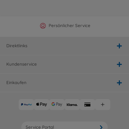
Offizieller Hersteller Shop
Versandkostenfrei ab 25€
Persönlicher Service
Schnelle Lieferung
Direktlinks
Kundenservice
Einkaufen
Service Portal