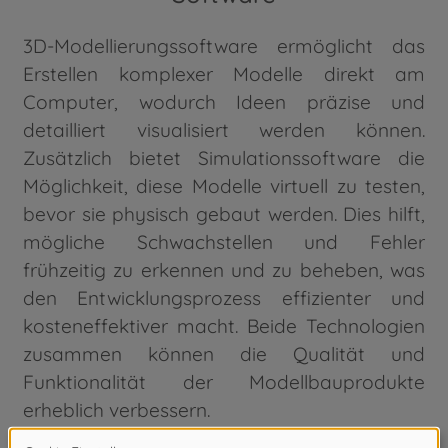
3D-Modellierungssoftware ermöglicht das
Erstellen komplexer Modelle direkt am
Computer, wodurch Ideen präzise und
detailliert visualisiert werden können.
Zusätzlich bietet Simulationssoftware die
Möglichkeit, diese Modelle virtuell zu testen,
bevor sie physisch gebaut werden. Dies hilft,
mögliche Schwachstellen und Fehler
frühzeitig zu erkennen und zu beheben, was
den Entwicklungsprozess effizienter und
kosteneffektiver macht. Beide Technologien
zusammen können die Qualität und
Funktionalität der Modellbauprodukte
erheblich verbessern.