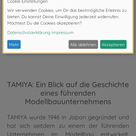
Diese modernen Technologien machen den
Modellbau vielseitiger und spannender als je
zuvor. Ob Du traditionelle Bausätze
bevorzugst oder die Möglichkeiten der
digitalen Welt nutzt – Deiner Kreativität sind
keine Grenzen gesetzt.
TAMIYA: Ein Blick auf die Geschichte
eines führenden
Modellbauunternehmens
TAMIYA wurde 1946 in Japan gegründet und
hat sich seitdem zu einem der führenden
Unternehmen im Modellbau entwickelt.