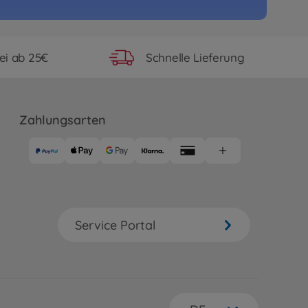
S SUSTINA RC F_Beiblatt
97
cht mehr verfügbar
ei ab 25€
Schnelle Lieferung
RC Alfa Rom.155 V6 TI Martini
Zahlungsarten
2
06
cht mehr verfügbar
RC Petronas Tom's RC F TT-02
Service Portal
19
cht mehr verfügbar
RC Raikiri GT TT-02