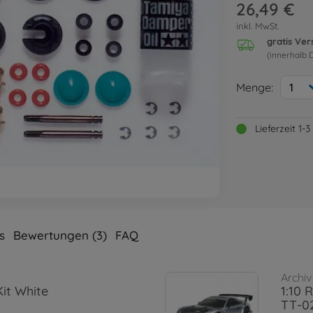
26,49 €
inkl. MwSt.
gratis Ve
(innerhalb 
Menge:
1
Lieferzeit 1
s
Bewertungen (3)
FAQ
Archiv
Kit White
1:10 
TT-0