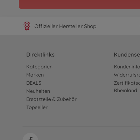
Archiv
1:10 RC Zakspeed Capr
Jägermeist. TT-02
300058590
Offizieller Hersteller Shop
Nicht mehr verfügbar
RC Straßenfahrzeuge / 
1:10 RC RAYBRIG NSX 
Direktlinks
Kundense
(TT-02)
300058599
Kategorien
Kundeninf
159,99 €
Marken
Widerrufsr
DEALS
Zertifikat
Archiv
Rheinland
Neuheiten
1:10 RC Subaru BRZ R&
Ersatzteile & Zubehör
TT-02
Topseller
300058607
Nicht mehr verfügbar
Archiv
1:10 RC Motul Autech G