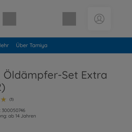
Warenkorb leer
ehr
Über Tamiya
II Öldämpfer-Set Extra
2)
(3)
: 300050746
ng: ab 14 Jahren