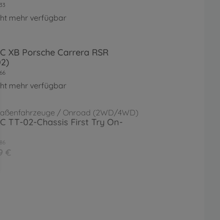
33
cht mehr verfügbar
RC XB Porsche Carrera RSR
02)
66
cht mehr verfügbar
raßenfahrzeuge / Onroad (2WD/4WD)
RC TT-02-Chassis First Try On-
86
9 €
RC Mer.Benz SLS GT3 "AMG"
2
66
cht mehr verfügbar