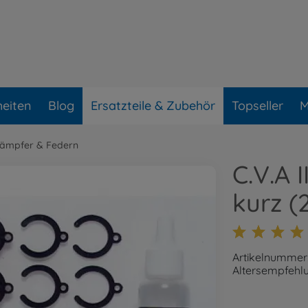
eiten
Blog
Ersatzteile & Zubehör
Topseller
M
ämpfer & Federn
C.V.A 
kurz (
Artikelnummer
Altersempfehlu