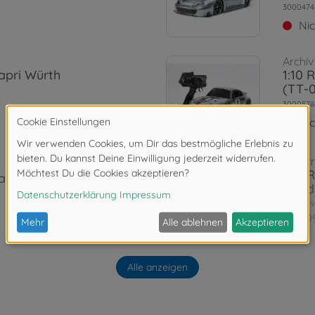
3000474
Ni
Archiv
apri Würth
1:10 
(TT-
3000578
Ni
RC St
1:10 
 aufgebaut
Road
3000579
109,9
Archiv
llenge (TT-
1:10 
Alle anzeigen
TT-0
3000585
Ni