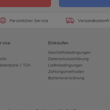
Archiv
i
ENEO
3000585
Ni
Persönlicher Service
Versandkostenfr
Onroad (2WD/4WD)
Archiv
Concept-GT
1:10 
rvice
Einkaufen
TT-0
3000586
o
Geschäftsbedingungen
Ni
echt
Datenschutzerklärung
sdatenbank / TÜV
Lieferbedingungen
Archiv
Zahlungsmethoden
D Sport 2014
1:10 
Batterieverordnung
SGT
3000586
Ni
Archiv
T-R (TT-02)
1:10 