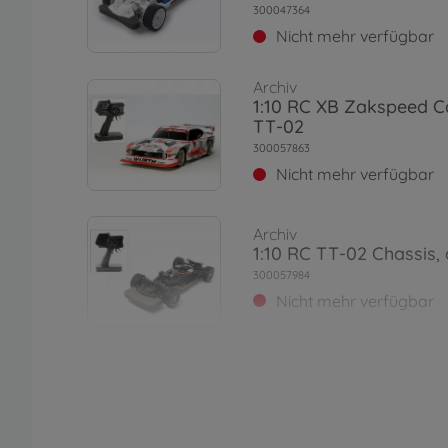
300047364
Nicht mehr verfügbar
Archiv
1:10 RC XB Zakspeed C
TT-02
300057863
Nicht mehr verfügbar
Archiv
1:10 RC TT-02 Chassis,
300057984
Nicht mehr verfügbar
Archiv
1:10 RC Ferrari 458 Cha
02)
300058560
Nicht mehr verfügbar