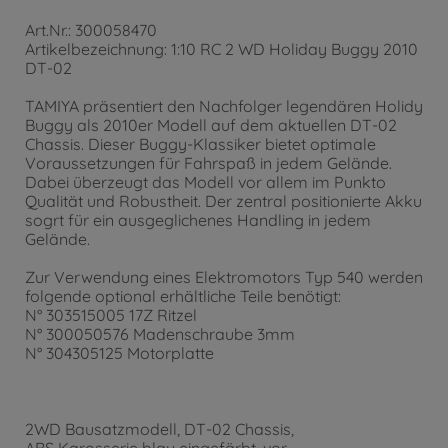
RC Fernsteuerungen
Art.Nr.: 300058470
FS Reflex Wheel Pro 4 2.4GHz
Artikelbezeichnung: 1:10 RC 2 WD Holiday Buggy 2010
45
,
99
€
DT-02
45.99 EUR
NiMH-Akkus
TAMIYA präsentiert den Nachfolger legendären Holidy
7,2V/4000mAh NiMH Race Akku TAM
Buggy als 2010er Modell auf dem aktuellen DT-02
35
,
99
€
Chassis. Dieser Buggy-Klassiker bietet optimale
Voraussetzungen für Fahrspaß in jedem Gelände.
35.99 EUR
Dabei überzeugt das Modell vor allem im Punkto
Qualität und Robustheit. Der zentral positionierte Akku
sogrt für ein ausgeglichenes Handling in jedem
Gelände.
Zur Verwendung eines Elektromotors Typ 540 werden
folgende optional erhältliche Teile benötigt:
N° 303515005 17Z Ritzel
N° 300050576 Madenschraube 3mm
N° 304305125 Motorplatte
2WD Bausatzmodell, DT-02 Chassis,