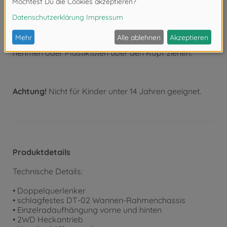
Wenn Sie Farben und/oder Kleber verwenden (nicht
im Bausatz enthalten), beachten und befolgen Sie die
dort beiliegenden Anweisungen.
Bausatz von kleinen Kindern fernhalten. Verhüten Sie,
dass Kinder irgendwelche Bauteile in den Mund
nehmen oder Plastiktüten über den Kopf ziehen.
Achtung!
Nicht für Kinder unter 14 Jahren geeignet.
Produktdetails
Technische Details:
• Doppelquerlenker
• schlagfestes DT-02 Wannen-Rahmenchassis
• Einzelradaufhängung vorne und hinten
• 2WD Heckantrieb