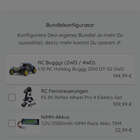
Bundlekonfigurator
Konfiguriere Dein eigenes Bundle! Je mehr Du
auswählst, desto mehr kannst Du sparen! 🎉
RC Buggys (2WD / 4WD)
1:10 RC Holiday Buggy 2010 DT-02 2WD
144
,
99
€
144.99 EUR
RC Fernsteuerungen
FS 3K Reflex Wheel Pro 4 Elektro-Set
109
,
99
€
109.99 EUR
NiMH-Akkus
7,2V/2500mAh NiMH Race Akku TAM
22
,
99
€
22.99 EUR