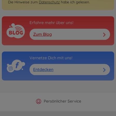
Die Hinweise zum
Datenschutz
habe ich gelesen.
Erfahre mehr über uns!
Zum Blog
Vernetze Dich mit uns!
Entdecken
Offizieller Hersteller Shop
Versandkostenfrei ab 25€
Persönlicher Service
Schnelle Lieferung