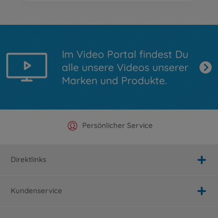
Im Video Portal findest Du
alle unsere Videos unserer
Marken und Produkte.
Offizieller Hersteller Shop
Versandkostenfrei ab 25€
Persönlicher Service
Schnelle Lieferung
Direktlinks
Kundenservice