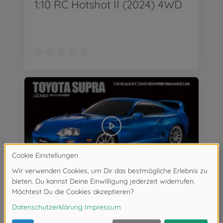
1:10 RC Hotshot II (2024) 4WD
1:10 RC Toyota Supra (JZA80) BT-01 2WD