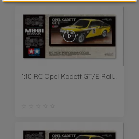
1:10 RC Opel Kadett GT/E Rallye MB-01_Ver2