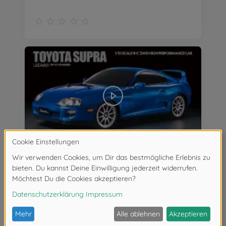
1:10 RC Toyota Supra (JZA80) BT-01 2WD