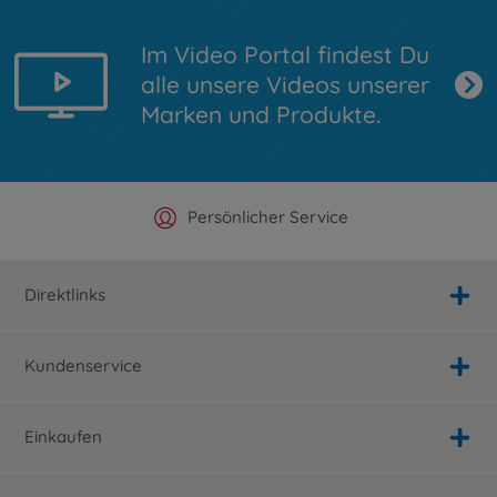
Im Video Portal findest Du
alle unsere Videos unserer
Marken und Produkte.
Offizieller Hersteller Shop
Versandkostenfrei ab 25€
Persönlicher Service
Schnelle Lieferung
Direktlinks
Kundenservice
Einkaufen