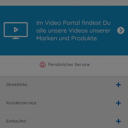
Im Video Portal findest Du
alle unsere Videos unserer
Marken und Produkte.
Offizieller Hersteller Shop
Versandkostenfrei ab 25€
Persönlicher Service
Schnelle Lieferung
Direktlinks
Kundenservice
Einkaufen