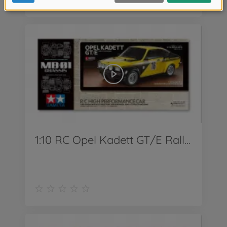
1:10 RC Opel Kadett GT/E Rallye MB-01_Ver2