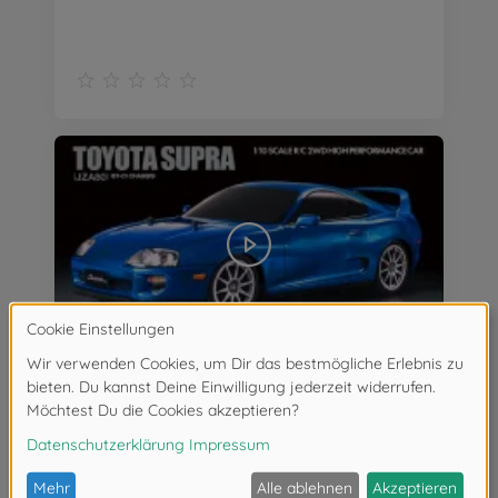
1:10 RC Toyota Supra (JZA80) BT-01 2WD