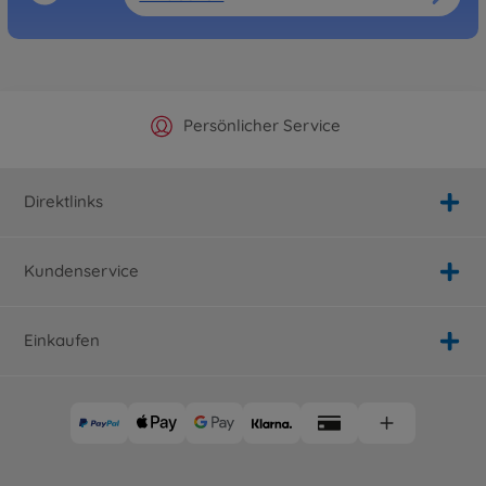
Offizieller Hersteller Shop
Versandkostenfrei ab 25€
Persönlicher Service
Schnelle Lieferung
Direktlinks
Kundenservice
Einkaufen