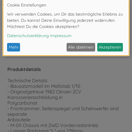
fehlerhafter Anwendung besteht Verletzungsgefahr.
Wenn Sie Farben und/oder Kleber verwenden (nicht
im Bausatz enthalten), beachten und befolgen Sie die
dort beiliegenden Anweisungen.
Bausatz von kleinen Kindern fernhalten. Verhüten Sie,
dass Kinder irgendwelche Bauteile in den Mund
nehmen oder Plastiktüten über den Kopf ziehen.
Produktdetails
Technische Details:
- Bausatzmodell im Maßstab 1/10
- Originalgetreue 1982 Citroen 2CV
Karosserienachbildung in
Polycarbonat
- Frontrammer, Seitenspiegel und Scheinwerfer sind
separate
Anbauteile
- M-05 Chassis mit 2WD Vorderradantrieb
- Langer Radstand "L" von 239mm